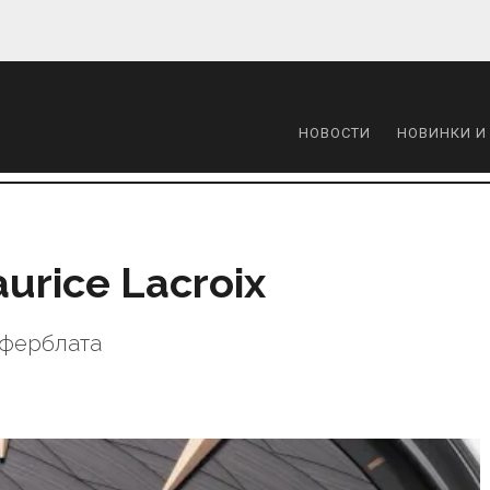
НОВОСТИ
НОВИНКИ И
urice Lacroix
иферблата