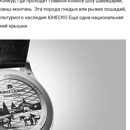
Конкур, где проходит главное конное шоу Швейцарии,
анш-монтань. Эта порода гнедых или рыжих лошадей,
культурного наследия ЮНЕСКО Еще одна национальная
дней крышки.