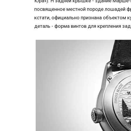
Юра»). Н задней крышке - здание Марше-
посвященное местной породе лошадей фр
кстати, официально признана объектом 
деталь - форма винтов для крепления за